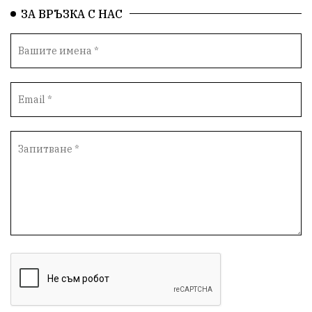
Народно събрание
Концерт
Вандализъм
ЗА ВРЪЗКА С НАС
БАБХ
Фестивал
Андрей Гюров
Инфраструктура
Протести
инциденти
Дупница
Оставка
пиян шофьор
Бюджет 2026
Нападение
Изложба
Скандал
Окръжен съд
Спорт
Туризъм
Община Симитли
Общество
евро
Пиринско
насилие
КресненскоДефиле
Обществени Поръчки
марихуана
Превенция
Илинденци
Пирин
Югозапад
Моторист