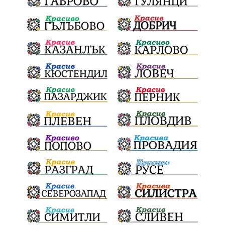
обществена поръчка
Пешеходец
Украйна
Измама
Е79
престъпление
Георги Динев
Великден 2025
почит
Актуално
История
Конституционен съд
ВиК
Стефан Апостолов
Радослав Ревански
пострадали
МРРБ
ИвелинМихайлов
АнгелинаПопова
Социална политика
партия "Мафия"
Съд
Сигурност
Училища
Доброволци
културно наследство
Задържане под стража
Хаджидимово
РуменРадев
автомобил