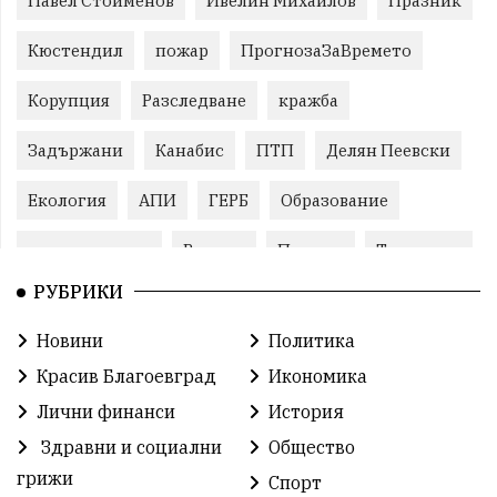
Павел Стоименов
Ивелин Михайлов
Празник
Кюстендил
пожар
ПрогнозаЗаВремето
Корупция
Разследване
кражба
Задържани
Канабис
ПТП
Делян Пеевски
Екология
АПИ
ГЕРБ
Образование
задържан мъж
Ремонт
Пожари
Традиции
РУБРИКИ
Култура
Илияна Йотова
Протест
МВР
Новини
Политика
Бойко Борисов
Методи Байкушев
Красив Благоевград
Икономика
Прокуратура
Кресна
Министерски съвет
Лични финанси
История
Здравни и социални
Общество
Избори
Икономика
побой
алкохол
грижи
Спорт