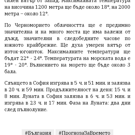
силен вятър от запад. Максималната температура
на височина 1200 метра ще бъде около 18°, на 2000
метра – около 12°.
По Черноморието облачността ще е предимно
значителна и на много места ще има валежи от
дъжд, значителни в следобедните часове по
южното крайбрежие. Ще духа умерен вятър от
изток-югоизток. Максималните температури ще
бъдат 22° - 24°. Температурата на морската вода е
19° - 20°. Вълнението на морето ще бъде около 3
бала.
Слънцето в София изгрява в 5 ч. и 51 мин. и залязва
в 20 ч. и 59 мин. Продължителност на деня: 15 ч. и
8 мин. Луната в София залязва в 6 ч. и 53 мин. и
изгрява в 23 ч. и 17 мин. Фаза на Луната: два дни
след пълнолуние.
#България
#ПрогнозаЗаВремето