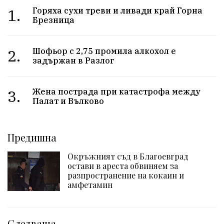
1.
Горяха сухи треви и ливади край Горна
Брезница
2.
Шофьор с 2,75 промила алкохол е
задържан в Разлог
3.
Жена пострада при катастрофа между
Палат и Вълково
Предишна
Окръжният съд в Благоевград
остави в ареста обвиняем за
разпространение на кокаин и
амфетамин
Следваща