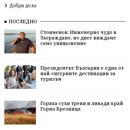
проверка
Новини
Общински съвет
Добри дела
избори 2026
Земеделие
Ученици
Арест
ПОСЛЕДНО
Красив Благоевград
#Земеделие
Стоименов: Инженерно чудо в
Заграждане, но днес виждаме
Красива България
АМ Струма
Белица
само унищожение
РСПБЗН
Красивите медии
Живот
Добро дело
Благотворителност
Президентът: България е една от
най-сигурните дестинации за
туризъм
Апостол Апостолов
Репресии
фолклор
досъдебно производство
домашно насилие
Горяха сухи треви и ливади край
Пътна безопасност
ГДБОП
Проверки
Горна Брезница
здравеопазване
Росен Желязков
пострадал