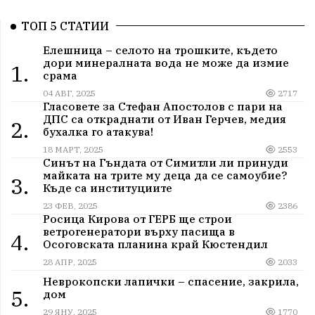
ТОП 5 СТАТИИ
Елешница – селото на трошките, където
дори минералната вода не може да измие
1.
срама
04 АВГ, 2025
2717
Гласовете за Стефан Апостолов с пари на
ДПС са откраднати от Иван Герчев, медия
2.
бухалка го атакува!
18 МАРТ, 2025
2553
Синът на Гъндата от Симитли ли принуди
майката на трите му деца да се самоубие?
3.
Къде са институциите
23 ФЕВ, 2025
2386
Росица Кирова от ГЕРБ ще строи
ветрогенератори върху пасища в
4.
Осоговската планина край Кюстендил
28 АПР, 2025
2033
Неврокопски лапички – спасение, закрила,
5.
дом
29 ЯНУ, 2025
1770