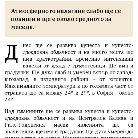
Атмосферното налягане слабо ще се 
повиши и ще е около средното за 
месеца.
Д
нес ще се развива купеста и купесто-
дъждовна облачност и на много места ще
има краткотрайни, временно интензивни
валежи от дъжд с гръмотевици. Ще има и
градушки. Ще духа слаб и умерен вятър от запад-
югозапад, в източните райони – от югоизток.
Максималните температури в по-голямата част от
страната ще са между 24° и 29°, в София - около
24°.
Над планините ще се развива купеста и купесто-
дъждовна облачност и на Централен Балкан и
Рило-Родопския масив явленията ще са
значителни, ще има и градушки. Ще духа умерен до