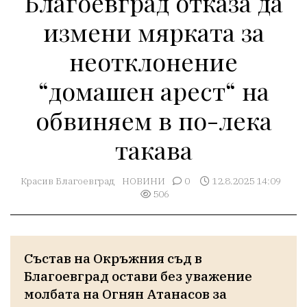
Благоевград отказа да
измени мярката за
неотклонение
“домашен арест“ на
обвиняем в по-лека
такава
Красив Благоевград
НОВИНИ
0
12.8.2025 14:09
506
Състав на Окръжния съд в 
Благоевград остави без уважение 
молбата на Огнян Атанасов за 