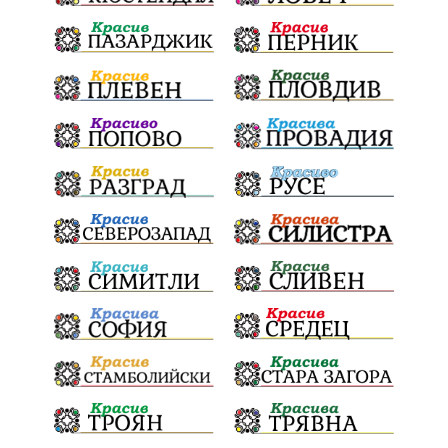
Радослав Ревански
пострадали
МРРБ
ИвелинМихайлов
АнгелинаПопова
Социална политика
партия "Мафия"
Съд
Сигурност
Училища
Доброволци
културно наследство
Задържане под стража
Хаджидимово
РуменРадев
автомобил
Росен Желязков
грабеж
справедливост
#Земеделие
социални услуги
животновъдство
палеж
ЮЗУ
празници
Вот на недоверие
Дете
Пияни шофьори