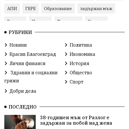
АПИ
ГЕРБ
Образование
задържан мъж
Ремонт
Пожари
Традиции
Култура
РУБРИКИ
Илияна Йотова
Протест
МВР
Новини
Политика
Бойко Борисов
Методи Байкушев
Красив Благоевград
Икономика
Прокуратура
Кресна
Министерски съвет
Лични финанси
История
Здравни и социални
Общество
Избори
Икономика
побой
алкохол
грижи
Спорт
проверка
Новини
Общински съвет
Добри дела
избори 2026
Земеделие
Ученици
Арест
ПОСЛЕДНО
Красив Благоевград
#Земеделие
38-годишен мъж от Разлог е
задържан за побой над жена
Красива България
АМ Струма
Белица