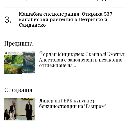
Мащабна спецоперация: Откриха 537
3.
канабисови растения в Петричко и
Санданско
Предишна
Йордан Мицикулев: Скандал! Кметът
Апостолов е заподозрян в незаконно
отглеждане на...
Следваща
Лидер на ГЕРБ купува 23
бензиностанции на "Газпром"