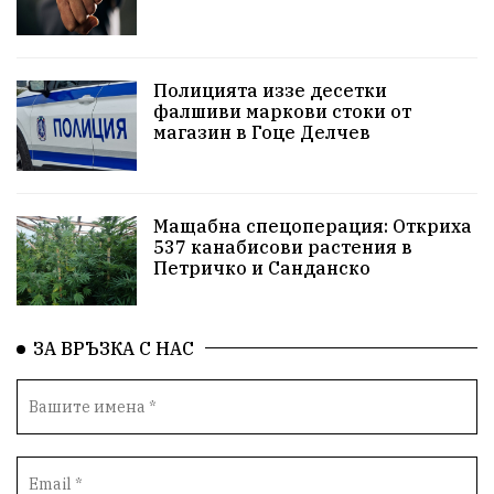
РСПБЗН
Красивите медии
Живот
досъдебно производство
Добро дело
Полицията иззе десетки
фалшиви маркови стоки от
магазин в Гоце Делчев
Благотворителност
Апостол Апостолов
Репресии
фолклор
пострадал
Мащабна спецоперация: Откриха
домашно насилие
Пътна безопасност
ГДБОП
537 канабисови растения в
Петричко и Санданско
Проверки
здравеопазване
Росен Желязков
Народно събрание
Концерт
Вандализъм
ЗА ВРЪЗКА С НАС
БАБХ
Фестивал
Андрей Гюров
Инфраструктура
Протести
инциденти
Дупница
Оставка
пиян шофьор