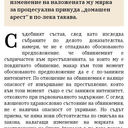
изменение на наложената му мярка 
за процесуална принуда „домашен 
арест“ в по-лека такава.
С
ъдебният състав, след като изследва
събраните по делото доказателства,
намери, че не е отпаднало обоснованото
предположение, че обвиняемият е
съпричастен към престъпленията, за които му е
повдигнато обвинение, макар към този момент
обоснованото предположение да е с по-занижен
интензитет. По отношение на обвиняемия е налице
опасност от извършване на престъпление, която
към този момент също е със занижен интензитет,
отколкото при първоначалното задържане. С оглед
влошеното здравословно състояние на обвиняемия,
не е налична опасност от укриване. Но съдът
приема, че няма нови обстоятелства по смисъла на
закона, налагащи изменение на мярката за