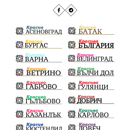
Якоруда
Наводнения
задържана
Благоевградска област
Национален празник
Политическа криза
Струмяни
Гордост
трафик
НАП
Сияна
Акция
Пешеходец
убийство
археология
замърсяване
Издирване
заплахи
Хераклея Синтика
обществена поръчка
Украйна
Измама
Е79
престъпление
Георги Динев
Великден 2025
почит
Актуално
История
Конституционен съд
ВиК
Стефан Апостолов