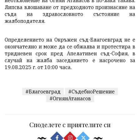
неотклонение на Огнян Атанасов в по-лака такава.
Липсва влошаване от предходното произнасяне на
съда на здравословното състояние на
жалбоподателя.
Определението на Окръжен съд-Благоевград не е
окончателно и може да се обжалва и протестира в
тридневен срок пред Апелативен съд-София, в
случай на жалба заседанието е насрочено за
19.08.2025 г. от 10:00 часа.
#Благоевград
#СъдебноРешение
#ОгнянАтанасов
Споделете с приятелите си