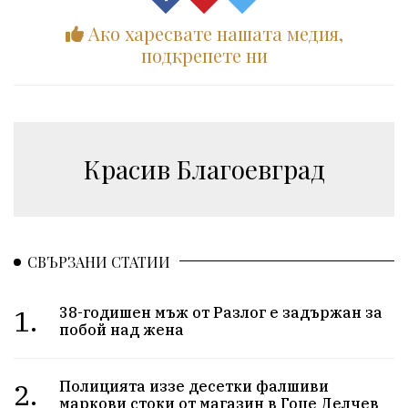
Ако харесвате нашата медия,
подкрепете ни
Красив Благоевград
СВЪРЗАНИ СТАТИИ
1.
38-годишен мъж от Разлог е задържан за
побой над жена
2.
Полицията иззе десетки фалшиви
маркови стоки от магазин в Гоце Делчев