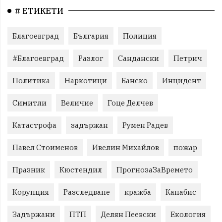
# ЕТИКЕТИ
Благоевград
България
Полиция
#Благоевград
Разлог
Сандански
Петрич
Политика
Наркотици
Банско
Инцидент
Симитли
Величие
Гоце Делчев
Катастрофа
задържан
Румен Радев
Павел Стоименов
Ивелин Михайлов
пожар
Празник
Кюстендил
ПрогнозаЗаВремето
Корупция
Разследване
кражба
Канабис
Задържани
ПТП
Делян Пеевски
Екология