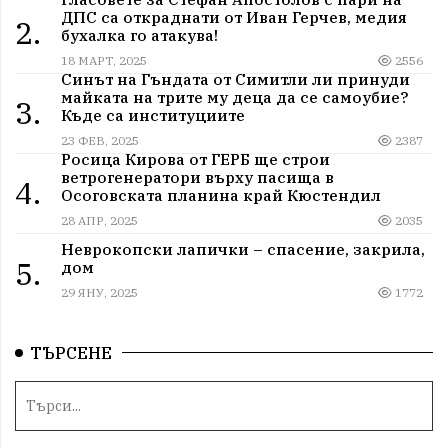
ДПС са откраднати от Иван Герчев, медия
2.
бухалка го атакува!
18 МАРТ, 2025
2556
Синът на Гъндата от Симитли ли принуди
майката на трите му деца да се самоубие?
3.
Къде са институциите
23 ФЕВ, 2025
2387
Росица Кирова от ГЕРБ ще строи
ветрогенератори върху пасища в
4.
Осоговската планина край Кюстендил
28 АПР, 2025
2035
Неврокопски лапички – спасение, закрила,
5.
дом
29 ЯНУ, 2025
1772
ТЪРСЕНЕ